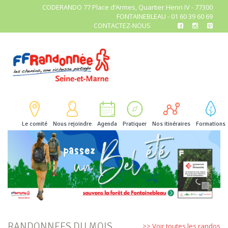
CODERANDO 77 Place d’Armes, Quartier Henri IV - 77300
FONTAINEBLEAU - 01 60 39 60 69
CONTACTEZ-NOUS
Le comité
Nous rejoindre
Agenda
Pratiquer
Nos itinéraires
Formations
RANDONNEES DU MOIS
>> Voir toutes les randos