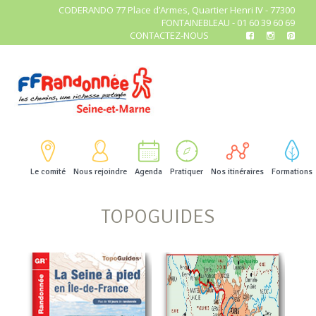
CODERANDO 77 Place d’Armes, Quartier Henri IV - 77300
FONTAINEBLEAU - 01 60 39 60 69
CONTACTEZ-NOUS
Le comité
Nous rejoindre
Agenda
Pratiquer
Nos itinéraires
Formations
TOPOGUIDES