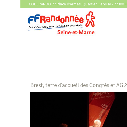
CODERANDO 77 Place d’Armes, Quartier Henri IV - 77300 F
Brest, terre d’accueil des Congrès et A