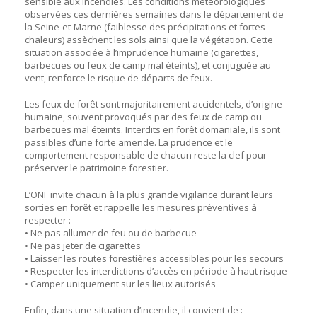
sensible aux incendies. Les conditions météorologiques
observées ces dernières semaines dans le département de
la Seine-et-Marne (faiblesse des précipitations et fortes
chaleurs) assèchent les sols ainsi que la végétation. Cette
situation associée à l’imprudence humaine (cigarettes,
barbecues ou feux de camp mal éteints), et conjuguée au
vent, renforce le risque de départs de feux.
Les feux de forêt sont majoritairement accidentels, d’origine
humaine, souvent provoqués par des feux de camp ou
barbecues mal éteints. Interdits en forêt domaniale, ils sont
passibles d’une forte amende. La prudence et le
comportement responsable de chacun reste la clef pour
préserver le patrimoine forestier.
L’ONF invite chacun à la plus grande vigilance durant leurs
sorties en forêt et rappelle les mesures préventives à
respecter :
• Ne pas allumer de feu ou de barbecue
• Ne pas jeter de cigarettes
• Laisser les routes forestières accessibles pour les secours
• Respecter les interdictions d’accès en période à haut risque
• Camper uniquement sur les lieux autorisés
Enfin, dans une situation d’incendie, il convient de :