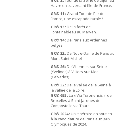
GR® 2
: Tour de la Seine de Dijon au
Havre en traversant l’Ile-de-France.
GR® 11
: Grand Tour de l’Ile-de-
France, une escapade rurale !
GR® 13
: De la forêt de
Fontainebleau au Marvan.
GR® 14
: De Paris aux Ardennes
belges.
GR® 22
: De Notre-Dame de Paris au
Mont Saint-Michel.
GR® 26
: De Villennes-sur-Seine
(Yvelines) à Villiers-sur-Mer
(Calvados).
GR® 32
: De la vallée de la Seine à
la vallée de la Loire.
GR® 655
: La « Via Turonensis », de
Bruxelles à Saint-Jacques de
Compostelle via Tours.
GR® 2024
: Un itinéraire en soutien
à la candidature de Paris aux Jeux
Olympiques de 2024.