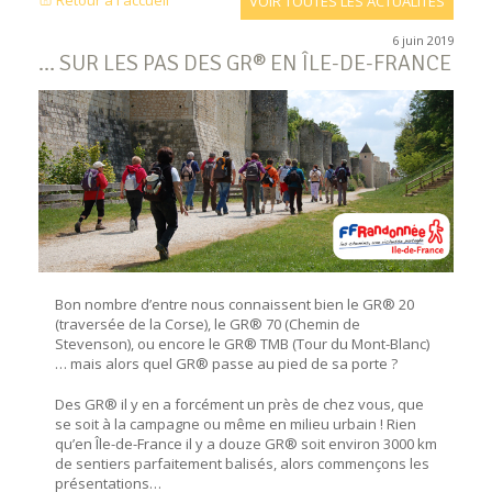
Retour à l'accueil
VOIR TOUTES LES ACTUALITÉS
6 juin 2019
… SUR LES PAS DES GR® EN ÎLE-DE-FRANCE
Bon nombre d’entre nous connaissent bien le GR® 20
(traversée de la Corse), le GR® 70 (Chemin de
Stevenson), ou encore le GR® TMB (Tour du Mont-Blanc)
… mais alors quel GR® passe au pied de sa porte ?
Des GR® il y en a forcément un près de chez vous, que
se soit à la campagne ou même en milieu urbain ! Rien
qu’en Île-de-France il y a douze GR® soit environ 3000 km
de sentiers parfaitement balisés, alors commençons les
présentations…