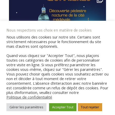
Nous respectons vos choix en matière de cookies
Nous utilisons des cookies sur notre site. Certains sont
strictement nécessaires pour le fonctionnement du site
mais d'autres sont optionnels.
Quand vous cliquez sur "Accepter Tout", nous plaçons
toutes ces catégories de cookies afin de personnaliser
votre visite en ligne. Si vous préférez paramétrer les
cookies vous–même, cliquez sur "Gérer les paramètres".
Vous pouvez choisir quels cookies vous souhaitez activer ou
non et décider à tout moment de retirer votre
consentement. L’absence d’interaction avec notre bannière
REJOIGNEZ LA COMMUNAUTÉ !
est considérée comme un refus de dépôt des cookies. Pour
plus d’information, veuillez consulter notre
Politique de confidentialité
Copyright © Coderando77 - Tous droits réservés -
Politique de
Gérer les paramètres
Accepter Tout
Tout rejeter
confidentialité