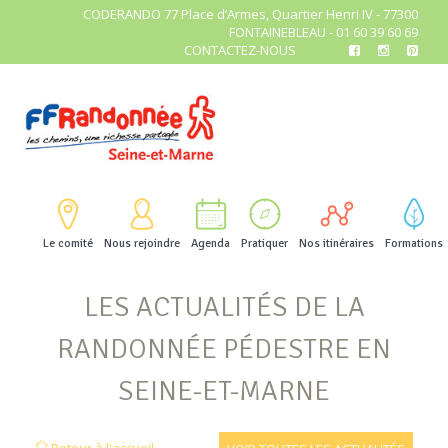
CODERANDO 77 Place d’Armes, Quartier Henri IV - 77300
FONTAINEBLEAU - 01 60 39 60 69
CONTACTEZ-NOUS
Le comité
Nous rejoindre
Agenda
Pratiquer
Nos itinéraires
Formations
LES ACTUALITÉS DE LA
RANDONNÉE PÉDESTRE EN
SEINE-ET-MARNE