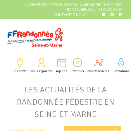
CODERANDO 77 Place d’Armes, Quartier Henri IV - 77300
FONTAINEBLEAU - 01 60 39 60 69
CONTACTEZ-NOUS
Le comité
Nous rejoindre
Agenda
Pratiquer
Nos itinéraires
Formations
LES ACTUALITÉS DE LA
RANDONNÉE PÉDESTRE EN
SEINE-ET-MARNE