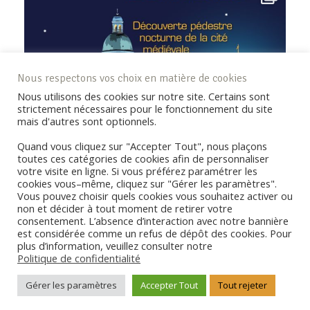
Nous respectons vos choix en matière de cookies
Nous utilisons des cookies sur notre site. Certains sont
strictement nécessaires pour le fonctionnement du site
mais d'autres sont optionnels.
Quand vous cliquez sur "Accepter Tout", nous plaçons
toutes ces catégories de cookies afin de personnaliser
votre visite en ligne. Si vous préférez paramétrer les
cookies vous–même, cliquez sur "Gérer les paramètres".
Vous pouvez choisir quels cookies vous souhaitez activer ou
non et décider à tout moment de retirer votre
consentement. L’absence d’interaction avec notre bannière
REJOIGNEZ LA COMMUNAUTÉ !
est considérée comme un refus de dépôt des cookies. Pour
plus d’information, veuillez consulter notre
Politique de confidentialité
Copyright © Coderando77 - Tous droits réservés -
Politique de
Gérer les paramètres
Accepter Tout
Tout rejeter
confidentialité