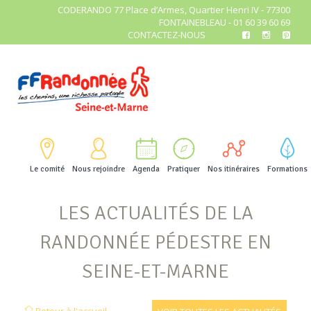
CODERANDO 77 Place d’Armes, Quartier Henri IV - 77300
FONTAINEBLEAU - 01 60 39 60 69
CONTACTEZ-NOUS
Le comité
Nous rejoindre
Agenda
Pratiquer
Nos itinéraires
Formations
LES ACTUALITÉS DE LA
RANDONNÉE PÉDESTRE EN
SEINE-ET-MARNE