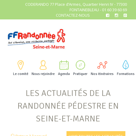
CODERANDO 77 Place d’Armes, Quartier Henri IV - 77300
FONTAINEBLEAU - 01 60 39 60 69
CONTACTEZ-NOUS
Le comité
Nous rejoindre
Agenda
Pratiquer
Nos itinéraires
Formations
LES ACTUALITÉS DE LA
RANDONNÉE PÉDESTRE EN
SEINE-ET-MARNE