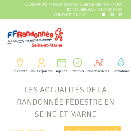
CODERANDO 77 Place d’Armes, Quartier Henri IV - 77300
FONTAINEBLEAU - 01 60 39 60 69
CONTACTEZ-NOUS
Le comité
Nous rejoindre
Agenda
Pratiquer
Nos itinéraires
Formations
LES ACTUALITÉS DE LA
RANDONNÉE PÉDESTRE EN
SEINE-ET-MARNE