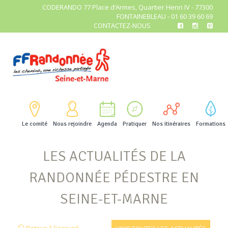
CODERANDO 77 Place d’Armes, Quartier Henri IV - 77300
FONTAINEBLEAU - 01 60 39 60 69
CONTACTEZ-NOUS
Le comité
Nous rejoindre
Agenda
Pratiquer
Nos itinéraires
Formations
LES ACTUALITÉS DE LA
RANDONNÉE PÉDESTRE EN
SEINE-ET-MARNE