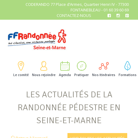
CODERANDO 77 Place d’Armes, Quartier Henri IV - 77300
FONTAINEBLEAU - 01 60 39 60 69
CONTACTEZ-NOUS
Le comité
Nous rejoindre
Agenda
Pratiquer
Nos itinéraires
Formations
LES ACTUALITÉS DE LA
RANDONNÉE PÉDESTRE EN
SEINE-ET-MARNE