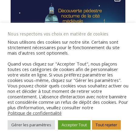
Nous respectons vos choix en matière de cookies
Nous utilisons des cookies sur notre site. Certains sont
strictement nécessaires pour le fonctionnement du site
mais d'autres sont optionnels.
Quand vous cliquez sur "Accepter Tout", nous plaçons
toutes ces catégories de cookies afin de personnaliser
votre visite en ligne. Si vous préférez paramétrer les
cookies vous–même, cliquez sur "Gérer les paramètres".
Vous pouvez choisir quels cookies vous souhaitez activer ou
non et décider à tout moment de retirer votre
consentement. L’absence d’interaction avec notre bannière
REJOIGNEZ LA COMMUNAUTÉ !
est considérée comme un refus de dépôt des cookies. Pour
plus d’information, veuillez consulter notre
Politique de confidentialité
Copyright © Coderando77 - Tous droits réservés -
Politique de
Gérer les paramètres
Accepter Tout
Tout rejeter
confidentialité