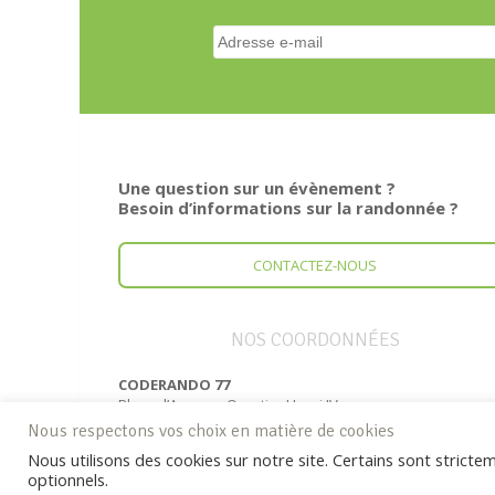
Une question sur un évènement ?
Besoin d’informations sur la randonnée ?
CONTACTEZ-NOUS
NOS COORDONNÉES
CODERANDO 77
Place d’Armes – Quartier Henri IV
77300 FONTAINEBLEAU
Nous respectons vos choix en matière de cookies
Tél. : 01 60 39 60 69
Nous utilisons des cookies sur notre site. Certains sont strict
optionnels.