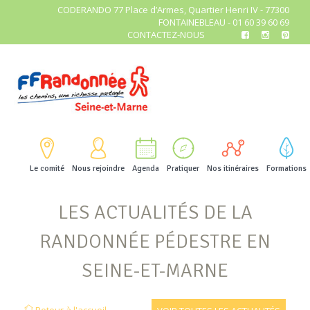
CODERANDO 77 Place d’Armes, Quartier Henri IV - 77300
FONTAINEBLEAU - 01 60 39 60 69
CONTACTEZ-NOUS
Le comité
Nous rejoindre
Agenda
Pratiquer
Nos itinéraires
Formations
LES ACTUALITÉS DE LA
RANDONNÉE PÉDESTRE EN
SEINE-ET-MARNE