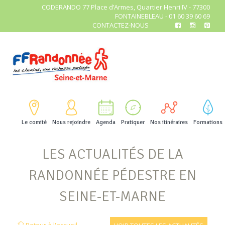
CODERANDO 77 Place d’Armes, Quartier Henri IV - 77300
FONTAINEBLEAU - 01 60 39 60 69
CONTACTEZ-NOUS
Le comité
Nous rejoindre
Agenda
Pratiquer
Nos itinéraires
Formations
LES ACTUALITÉS DE LA
RANDONNÉE PÉDESTRE EN
SEINE-ET-MARNE