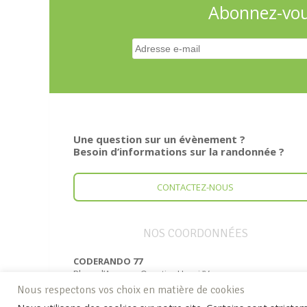
Abonnez-vous
Une question sur un évènement ?
Besoin d’informations sur la randonnée ?
CONTACTEZ-NOUS
NOS COORDONNÉES
CODERANDO 77
Place d’Armes – Quartier Henri IV
77300 FONTAINEBLEAU
Nous respectons vos choix en matière de cookies
Tél. : 01 60 39 60 69