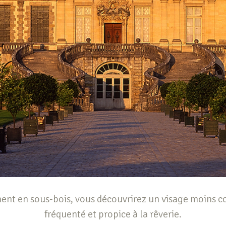
ent en sous-bois, vous découvrirez un visage moins 
fréquenté et propice à la rêverie.