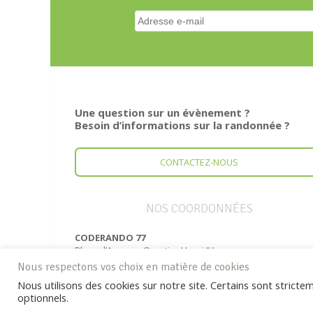
Une question sur un évènement ?
Besoin d’informations sur la randonnée ?
CONTACTEZ-NOUS
NOS COORDONNÉES
CODERANDO 77
Place d’Armes – Quartier Henri IV
77300 FONTAINEBLEAU
Nous respectons vos choix en matière de cookies
Tél. : 01 60 39 60 69
Nous utilisons des cookies sur notre site. Certains sont strict
optionnels.