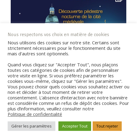
Nous respectons vos choix en matière de cookies
Nous utilisons des cookies sur notre site. Certains sont
strictement nécessaires pour le fonctionnement du site
mais d'autres sont optionnels.
Quand vous cliquez sur "Accepter Tout", nous plaçons
toutes ces catégories de cookies afin de personnaliser
votre visite en ligne. Si vous préférez paramétrer les
cookies vous–même, cliquez sur "Gérer les paramètres".
Vous pouvez choisir quels cookies vous souhaitez activer ou
non et décider à tout moment de retirer votre
consentement. L’absence d’interaction avec notre bannière
REJOIGNEZ LA COMMUNAUTÉ !
est considérée comme un refus de dépôt des cookies. Pour
plus d’information, veuillez consulter notre
Politique de confidentialité
Copyright © Coderando77 - Tous droits réservés -
Politique de
Gérer les paramètres
Accepter Tout
Tout rejeter
confidentialité