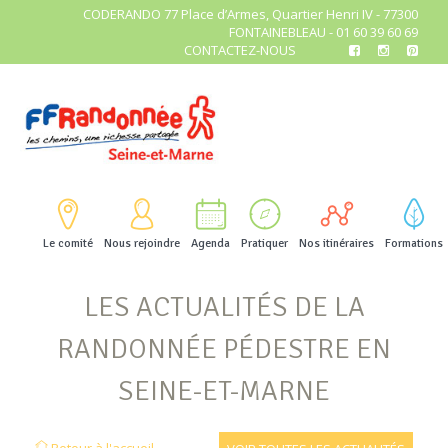
CODERANDO 77 Place d’Armes, Quartier Henri IV - 77300
FONTAINEBLEAU - 01 60 39 60 69
CONTACTEZ-NOUS
Le comité
Nous rejoindre
Agenda
Pratiquer
Nos itinéraires
Formations
LES ACTUALITÉS DE LA
RANDONNÉE PÉDESTRE EN
SEINE-ET-MARNE