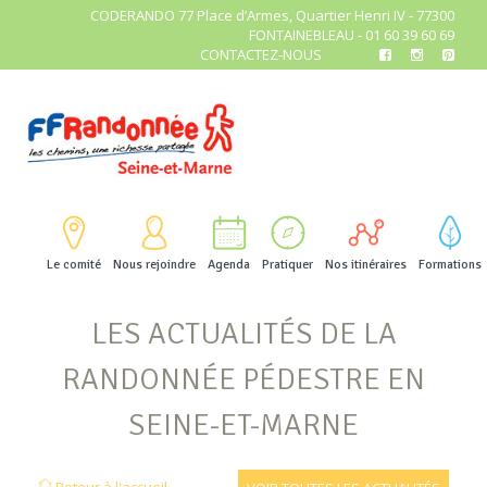
CODERANDO 77 Place d’Armes, Quartier Henri IV - 77300
FONTAINEBLEAU - 01 60 39 60 69
CONTACTEZ-NOUS
Le comité
Nous rejoindre
Agenda
Pratiquer
Nos itinéraires
Formations
LES ACTUALITÉS DE LA
RANDONNÉE PÉDESTRE EN
SEINE-ET-MARNE