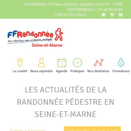
CODERANDO 77 Place d’Armes, Quartier Henri IV - 77300
FONTAINEBLEAU - 01 60 39 60 69
CONTACTEZ-NOUS
Le comité
Nous rejoindre
Agenda
Pratiquer
Nos itinéraires
Formations
LES ACTUALITÉS DE LA
RANDONNÉE PÉDESTRE EN
SEINE-ET-MARNE