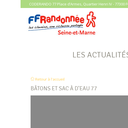
CODERANDO 77 Place d’Armes, Quartier Henri IV - 77300 F
LES ACTUALITÉ
Retour à l'accueil
BÂTONS ET SAC À D’EAU 77